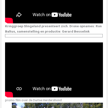
Kringgroep Slingeland presenteert zich. Drone opnames: Ron
Baltus, samenstelling en productie: Gerard Besselink
promo film over de Duitse Herdershond